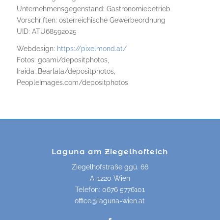
Unternehmensgegenstand: Gastronomiebetrieb
Vorschriften: österreichische Gewerbeordnung
UID: ATU68592025
Webdesign:
https://pixelmond.at/
Fotos: goami/depositphotos,
Iraida_Bearlala/depositphotos,
PeopleImages.com/depositphotos
Laguna am Ziegelhofteich
Ziegelhofstraße ggü. 66
A-1220 Wien
Telefon:
0676 5776101
office@laguna-wien.at